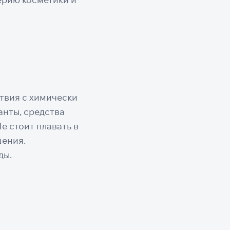
твия с химически
анты, средства
е стоит плавать в
шения.
ды.