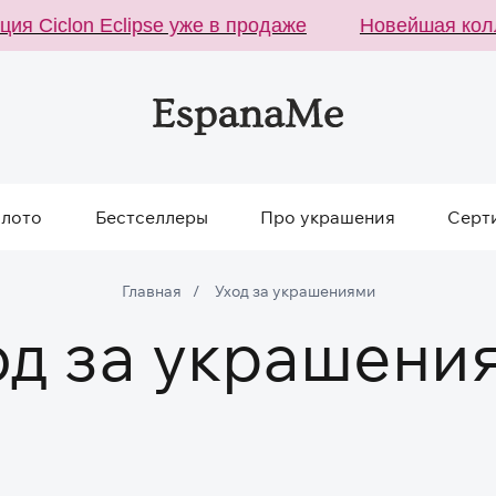
 Ciclon Eclipse уже в продаже
Новейшая коллек
олото
Бестселлеры
Про украшения
Серт
Главная
/
Уход за украшениями
од за украшени