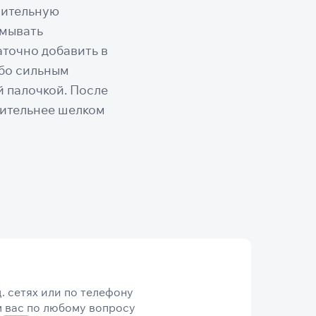
лительную
омывать
точно добавить в
обо сильным
 палочкой. После
тительнее шелком
я
. сетях или по телефону
 вас по любому вопросу