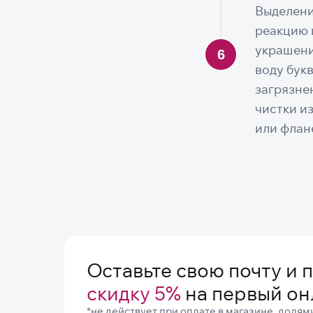
Выделени
реакцию 
украшени
воду бук
загрязне
чистки и
или флан
Оставьте свою почту и 
скидку 5%
на первый он
*не действует при оплате в магазине, доля