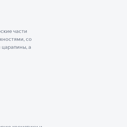
еские части
хностями, со
 царапины, а
ерию косметики и