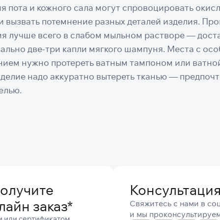
я пота и кожного сала могут спровоцировать окис
и вызвать потемнение разных деталей изделия. Пр
я лучше всего в слабом мыльном растворе — доста
вально две-три капли мягкого шампуня. Места с ос
нием нужно протереть ватным тампоном или ватной
зделие надо аккуратно вытереть тканью — предпоч
елью.
получите
Консультаци
лайн заказ
*
Свяжитесь с нами в соц
и мы проконсультируем
ми или сертификатом