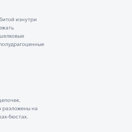
обитой изнутри
бежать
«шелковые
 полудрагоценные
цепочек.
о разложены на
ках-бюстах.