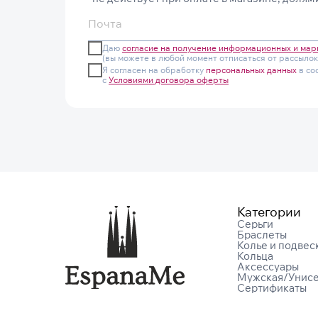
Даю
согласие на получение информационных и мар
(вы можете в любой момент отписаться от рассылок
Я согласен на обработку
персональных данных
в со
с
Условиями договора оферты
Категории
Серьги
Браслеты
Колье и подвес
Кольца
Аксессуары
Мужская/Унис
Сертификаты