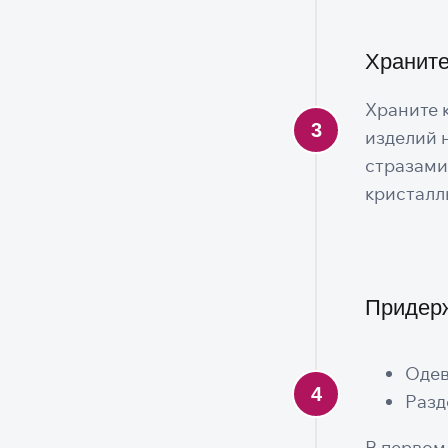
Храните
Храните 
изделий 
стразами
кристалл
Придер
Одев
Разд
В первом