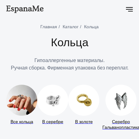
е
Новейшая коллекция Ciclon Eclipse уже в продаже
Новей
Главная
/
Каталог
/
Кольца
Кольца
Гипоаллергенные материалы.
Ручная сборка. Фирменная упаковка без переплат.
Все кольца
В серебре
В золоте
Серебро
Гальванопластик