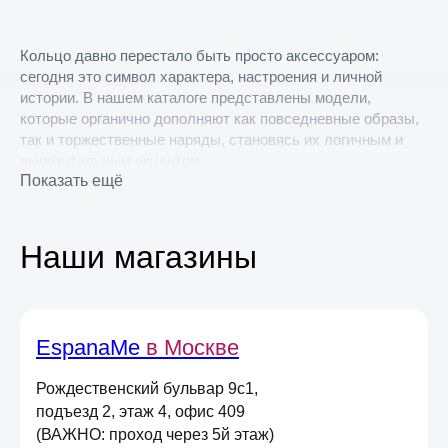
Кольцо давно перестало быть просто аксессуаром:
сегодня это символ характера, настроения и личной
истории. В нашем каталоге представлены модели,
которые органично дополняют как повседневные образы,
так и торжественные наряды, становясь их логичным и
выразительным акцентом.
Показать ещё
В каталоге вы найдете кольца разных форм и настроений:
тонкие и акцентные, гладкие и фактурные, с
декоративными элементами или в сдержанном
Наши магазины
исполнении. Они подойдут для ежедневного ношения,
станут символичным подарком или личным украшением с
особым значением.
EspanaMe
в Москве
Выбирая кольца EspanaMe, вы выбираете украшения,
которые подчеркивают индивидуальность, не перегружая
Рождественский бульвар 9с1,
образ, и остаются актуальными вне времени и трендов.
подъезд 2, этаж 4, офис 409
Приглашаем вас посетить магазин EspanaMe в Москве и
(ВАЖНО: проход через 5й этаж)