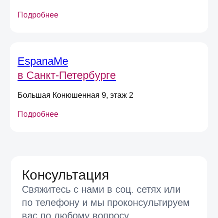
долями или сертификатом
Подробнее
Даю
согласие на получение
информационных и маркетинговых
рассылок
(вы можете в любой момент отписаться
EspanaMe
от рассылок)
в Санкт-Петербурге
Я согласен на обработку
персональных
данных
в соответствии
с
Условиями договора оферты
Большая Конюшенная 9, этаж 2
Подробнее
Отправить