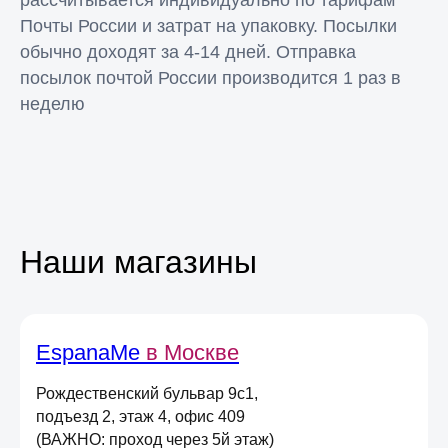
рассчитывается индивидуально по тарифам
Почты России и затрат на упаковку. Посылки
обычно доходят за 4-14 дней. Отправка
посылок почтой России производится 1 раз в
неделю
Консультация
Свяжитесь с нами в соц. сетях или
по телефону и мы проконсультируем
Наши магазины
вас по любому вопросу
EspanaMe
в Москве
Оставьте свою почту
и получите
скидку 5%
Рождественский бульвар 9с1,
подъезд 2, этаж 4, офис 409
на первый онлайн заказ
*
(ВАЖНО: проход через 5й этаж)
*не действует при оплате в магазине,