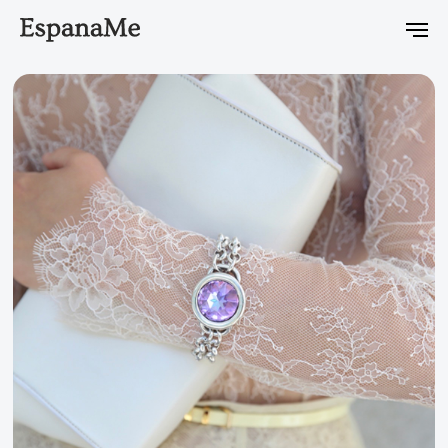
on Eclipse уже в продаже
Новейшая коллекция Ciclon Eclipse 
Магазин украшений,
основанный на большой
любви к Испании
Естественность, свобода, эмоции