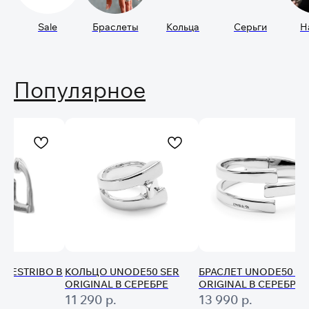
Sale
Браслеты
Кольца
Серьги
Н
Популярное
N ESTRIBO В
КОЛЬЦО UNODE50 SER
БРАСЛЕТ UNODE50 SE
ORIGINAL В СЕРЕБРЕ
ORIGINAL В СЕРЕБРЕ
11 290
р.
13 990
р.