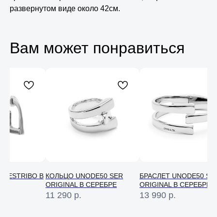
развернутом виде около 42см.
Вам может понравиться
N ESTRIBO В
КОЛЬЦО UNODE50 SER
БРАСЛЕТ UNODE50 SE
ORIGINAL В СЕРЕБРЕ
ORIGINAL В СЕРЕБРЕ
Консультация
11 290
р.
13 990
р.
Свяжитесь с нами в соц. сетях или
по телефону и мы проконсультируем