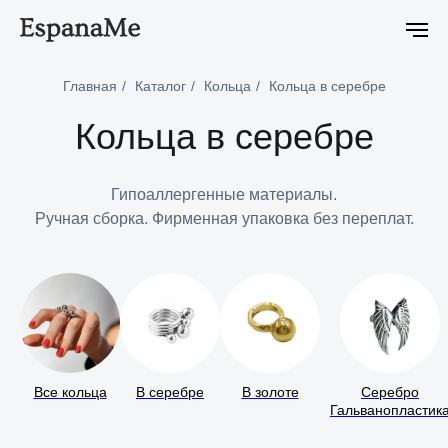
lon Eclipse уже в продаже
Новейшая коллекция Ciclon Eclipse уж
Главная
/
Каталог
/
Кольца
/
Кольца в серебре
Кольца в серебре
Гипоаллергенные материалы.
Ручная сборка. Фирменная упаковка без переплат.
Все кольца
В серебре
В золоте
Серебро
Гальванопластик