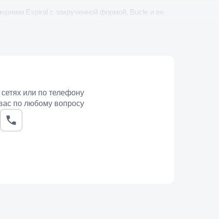
циями Espiral с закрученной формой, Bucle и ее
 соседствует с серебром в одной паре. UNOde50
группу образуют серьги линии Mediterraneo на
золотой.
ными джекетами. Десять моделей идут со
л, элементы из полимера. Цены находятся в
 сетях или по телефону
вас по любому вопросу
орелой коже и хорошо согласуется с теплой гаммой
рдероба и уместны в офисе, крупные и фактурные
еменно с серебряными украшениями без ощущения
одели и сравнить их между собой можно в
ивычный стиль.