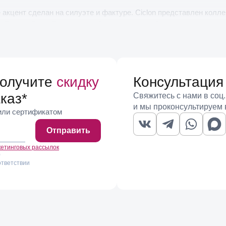
кцент сделан на силуэте и фактуре. Ciclon представлен коллек
Estribo, Dalia, Eclipse и комбинированными Calixto, где золото
лые и длинные Ser Majestuosa, Scales, For U и Ohmmm. Отдельную 
 перламутром и каплевидными друзами в оправе из латуни с по
р выполнены на дужке, две относятся к трансформерам со съем
получите
скидку
Консультация
нь, ограненные камни в зеленом цвете, перламутр, агат, корал
каз
*
Свяжитесь с нами в соц.
и мы проконсультируем 
 или сертификатом
 взаимодействует с тоном кожи: он выигрышно смотрится на заг
оничные модели вроде Bucle работают как база ювелирного га
Отправить
ированные пары удобны тем, что позволяют носить их одновр
кетинговых рассылок
)
ответствии
, а размер серьги по фотографии оценить сложно. Примерить м
 где консультанты помогут подобрать форму под тип лица и пр