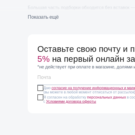
Большая часть подборки обходится без вставок — а
уменьшенной версией Bucle Mini, а также моделями 
Показать ещё
предлагает Asteria Oro, Palpito, Ser Original, ма
дужке — с природными минералами, срезами агата,
По типу застежки преобладают гвоздики, семь па
Оставьте свою почту и 
вставками — кристаллы Сваровски в оттенке шампа
диапазоне от 5200 до 14 700 рублей.
5%
на первый онлайн за
*не действует при оплате в магазине, долями
Золотой оттенок заметнее серебряного и активнее
в одежде — бежевым, коричневым, оливковым. Лак
лучше оставлять единственным акцентом. Комбин
Даю
согласие на получение информационных и мар
несочетаемости.
(вы можете в любой момент отписаться от рассылок
Я согласен на обработку
персональных данных
в со
с
Условиями договора оферты
Оттенок покрытия у разных коллекций различается
магазинах EspanaMe в Москве и Санкт-Петербурге,