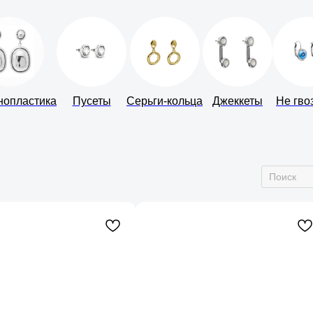
нопластика
Пусеты
Серьги-кольца
Джеккеты
Не гво