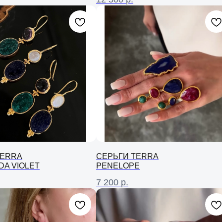
TERRA
СЕРЬГИ TERRA
A VIOLET
PENELOPE
7 200
р.