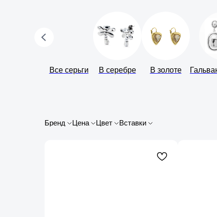
Все серьги
В серебре
В золоте
Гальва
Бренд
Цена
Цвет
Вставки