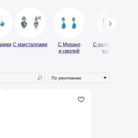
здики
С кристаллами
С Мурано
С натуральными
и смолой
камнями