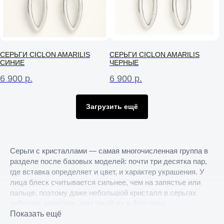
Я согласен на обработку
персональных
данных
в соответствии
с
Условиями договора оферты
Отправить
СЕРЬГИ CICLON AMARILIS
СЕРЬГИ CICLON AMARILIS
СИНИЕ
ЧЕРНЫЕ
6 900
р.
6 900
р.
Загрузить ещё
Серьги с кристаллами — самая многочисленная группа в
разделе после базовых моделей: почти три десятка пар,
где вставка определяет и цвет, и характер украшения. У
лица блеск считывается сильнее, чем на запястье или
пальце, поэтому даже небольшой кристалл в серьгах
работает заметнее, чем такой же в браслете.
Показать ещё