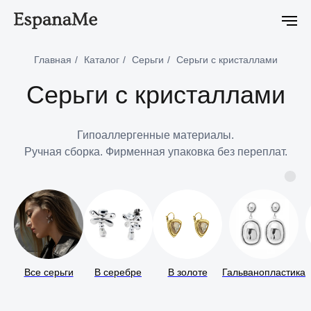
кция Ciclon Eclipse уже в продаже
Новейшая коллекция Ciclon Ec
Главная
/
Каталог
/
Серьги
/
Серьги с кристаллами
Серьги с кристаллами
Гипоаллергенные материалы.
Ручная сборка. Фирменная упаковка без переплат.
Все серьги
В серебре
В золоте
Гальванопластика