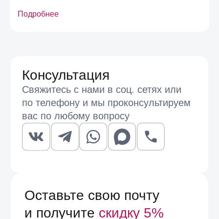
диапазоне от 5500 до 10 990 рублей.
Подробнее
Подбор здесь строится от размера и цвета. Небольшие
пусеты с прозрачными или белыми кристаллами
универсальны и подходят под ежедневную носку, включая
офис. Крупные и насыщенные по цвету модели лучше
работают как единственный акцент — с ними достаточно
тонкой цепочки без подвески. Если хочется собрать
комплект, проще взять серьги и браслет из одной
коллекции: у большинства линий Ciclon такие пары
существуют.
Оттенок и характер блеска кристалла зависят от
освещения и плохо передаются фотографией. Сравнить
модели вживую можно в магазинах EspanaMe в Москве и
Санкт-Петербурге, где консультанты помогут подобрать
размер и цвет.