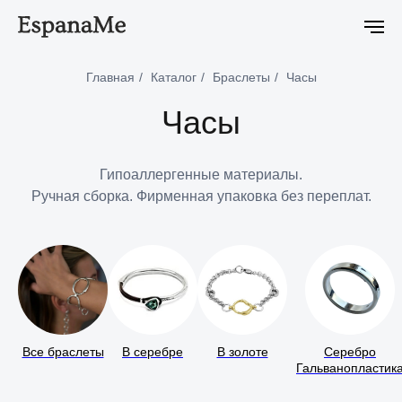
Новейшая коллекция Ciclon Eclipse уже в продаже
Новейшая
Главная
/
Каталог
/
Браслеты
/
Часы
Часы
Гипоаллергенные материалы.
Ручная сборка. Фирменная упаковка без переплат.
Все браслеты
В серебре
В золоте
Серебро
Гальванопластик