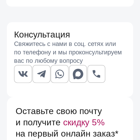
с
Условиями договора оферты
соседней — тонкими цепочками, моделями на резинке,
жесткими браслетами в том же цвете металла.
Серебряное покрытие проще сочетать с большинством
Отправить
украшений из каталога, золотое дает более теплый и
заметный акцент. Вариант унисекс подходит и мужчинам,
и женщинам, что делает его удобным решением для
подарка.
Примерить часы, оценить вес корпуса и посадку ремешка
на запястье лучше очно — в магазинах EspanaMe в
Москве и Санкт-Петербурге консультанты помогут
подобрать модель под размер руки и привычный стиль.