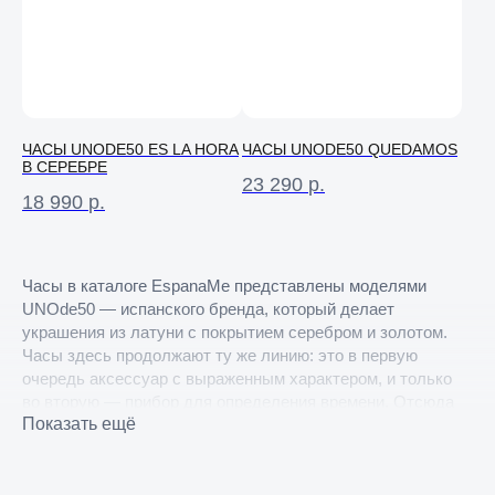
ЧАСЫ UNODE50 ES LA HORA
ЧАСЫ UNODE50 QUEDAMOS
В СЕРЕБРЕ
23 290
р.
18 990
р.
Часы в каталоге EspanaMe представлены моделями
UNOde50 — испанского бренда, который делает
украшения из латуни с покрытием серебром и золотом.
Часы здесь продолжают ту же линию: это в первую
очередь аксессуар с выраженным характером, и только
во вторую — прибор для определения времени. Отсюда
Показать ещё
крупные циферблаты, узнаваемая фурнитура и ремешки
из натуральной кожи вместо стального браслета.
В подборке четыре модели. Din Don выпускается в двух