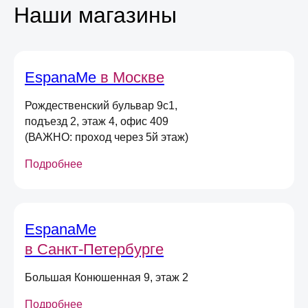
Наши магазины
EspanaMe
в Москве
Консультация
Рождественский бульвар 9с1,
Свяжитесь с нами в соц. сетях или
подъезд 2, этаж 4, офис 409
по телефону и мы проконсультируем
(ВАЖНО: проход через 5й этаж)
вас по любому вопросу
Подробнее
Оставьте свою почту
EspanaMe
и получите
скидку 5%
в Санкт-Петербурге
на первый онлайн заказ
*
*не действует при оплате в магазине,
Большая Конюшенная 9, этаж 2
долями или сертификатом
Подробнее