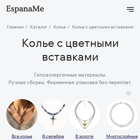
lipse уже в продаже
Новейшая коллекция Ciclon Eclipse уже в
Главная
/
Каталог
/
Колье
/
Колье с цветными вставками
Колье с цветными
вставками
Гипоаллергенные материалы.
Ручная сборка. Фирменная упаковка без переплат.
Все колье
В серебре
В золоте
Многослойные