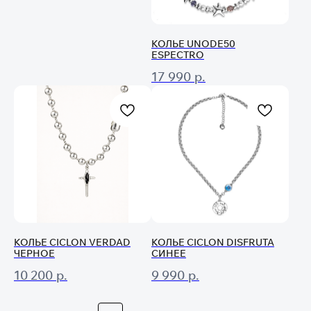
КОЛЬЕ UNODE50
ESPECTRO
Оставьте свою почту
17 990
р.
и получите
скидку 5%
на первый онлайн заказ
*
*не действует при оплате в магазине,
долями или сертификатом
Даю
согласие на получение
информационных и маркетинговых
рассылок
(вы можете в любой момент отписаться
от рассылок)
Я согласен на обработку
персональных
данных
в соответствии
КОЛЬЕ CICLON VERDAD
КОЛЬЕ CICLON DISFRUTA
с
Условиями договора оферты
ЧЕРНОЕ
СИНЕЕ
10 200
р.
9 990
р.
Отправить