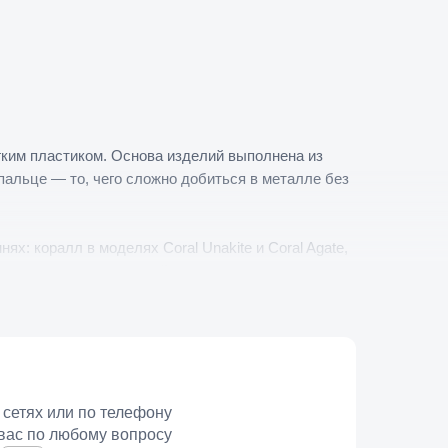
гким пластиком. Основа изделий выполнена из
пальце — то, чего сложно добиться в металле без
ях: коралл в моделях Coral Unakite и Coral Agate,
 контраст с приглушенной поверхностью основы.
го синего. Цена во всей подборке единая — 7800
ежуточные полуразмеры. Это стоит учитывать при
аллических моделей с регулируемым обхватом.
 сетях или по телефону
 и повседневных образах, в сочетании с
вас по любому вопросу