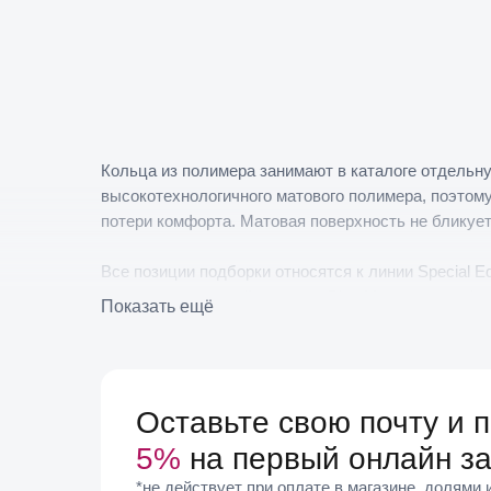
Кольца из полимера занимают в каталоге отдельну
высокотехнологичного матового полимера, поэтому
потери комфорта. Матовая поверхность не бликует
Все позиции подборки относятся к линии Special Ed
агат, унакит, лунный камень в Blue Moon, кварц. 
Показать ещё
Цветовые решения различаются заметно — от насыщ
рублей.
Размерный ряд смещен в сторону крупных значени
Оставьте свою почту и 
выборе, поскольку полимерная основа не поддаетс
5%
на первый онлайн за
Полимерные кольца выбирают, когда нужен яркий, 
*не действует при оплате в магазине, долями