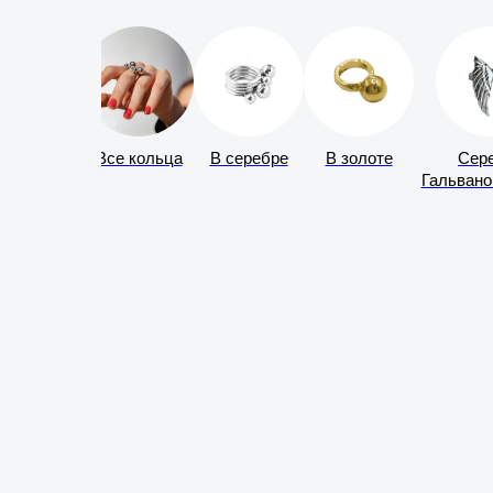
Все кольца
В серебре
В золоте
Сер
Гальвано