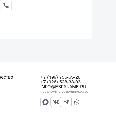
ьцо лучше оставить единственным украшением на
т осторожнее, чем металлические модели, — здесь
ктуру вставки и примерить кольцо по размеру
рдероб.
чество
+7 (499) 755-65-28
+7 (926) 528-33-03
INFO@ESPANAME.RU
предложить сотрудничество