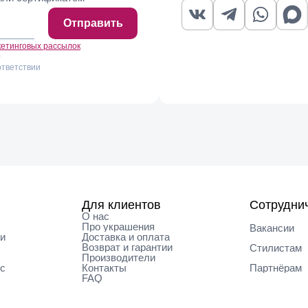
читается сразу. Из-за размера и насыщенного цвета такое кол
е. С многослойными браслетными композициями они соседствую
Отправить
кетинговых рассылок
)
дом изделии индивидуален, а партии небольшие. Рассмотреть фа
ответствии
ербурге, где консультанты помогут выбрать оттенок под ваш га
Для клиентов
Сотрудни
О нас
Про украшения
Вакансии
ки
Доставка и оплата
Возврат и гарантии
Cтилистам
Производители
Партнёрам
кс
Контакты
FAQ