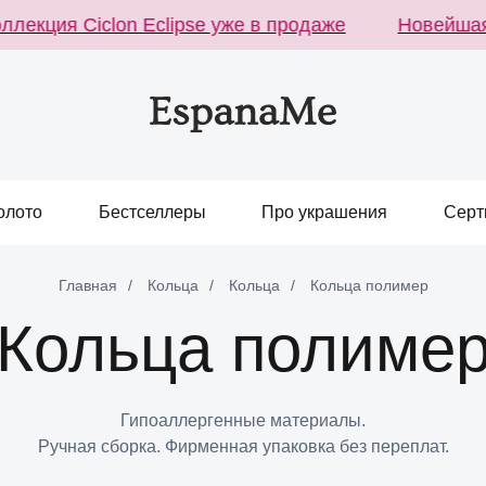
екция Ciclon Eclipse уже в продаже
Новейшая к
олото
Бестселлеры
Про украшения
Серт
Главная
/
Кольца
/
Кольца
/
Кольца полимер
Кольца полиме
Гипоаллергенные материалы.
Ручная сборка. Фирменная упаковка без переплат.