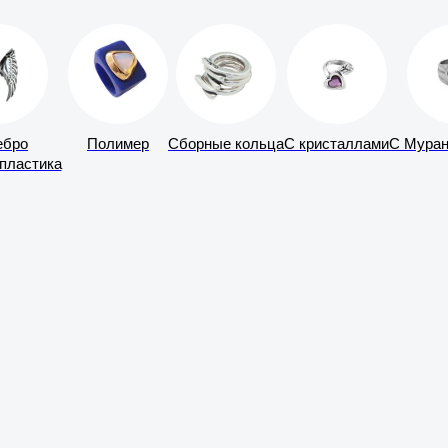
ебро
Полимер
Сборные кольца
С кристаллами
С Муран
пластика