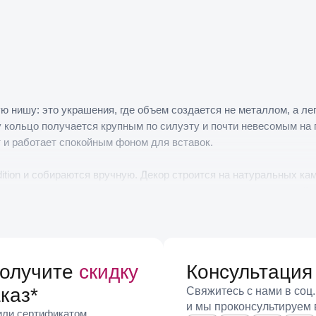
ю нишу: это украшения, где объем создается не металлом, а ле
 кольцо получается крупным по силуэту и почти невесомым на 
 и работает спокойным фоном для вставок.
ition и собираются вручную. Декор строится на натуральных камн
Фурнитура и оправа выполнены в золотом цвете, что дает теплый
енного кораллового и красного до мятного, розового и глубоко
й: представлены варианты примерно от 18 до 20, включая пром
получите
скидку
Консультация
я подгибанию и не растягивается, в отличие от некоторых мет
каз
*
Свяжитесь с нами в соц.
но не тяжелый акцент. Они хорошо работают летом, в отпускных
и мы проконсультируем 
 или сертификатом