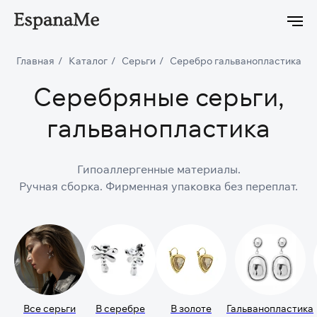
й онлайн заказ
-5% на первый онлайн заказ
-5% на перв
Главная
/
Каталог
/
Серьги
/
Серебро гальванопластика
Серебряные серьги,
гальванопластика
Гипоаллергенные материалы.
Ручная сборка. Фирменная упаковка без переплат.
Все серьги
В серебре
В золоте
Гальванопластика