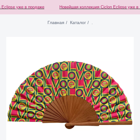
clipse уже в продаже
Новейшая коллекция Ciclon Eclipse уже в п
Главная
/
Каталог
/
.