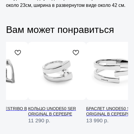
около 23см, ширина в развернутом виде около 42 см.
Вам может понравиться
N ESTRIBO В
КОЛЬЦО UNODE50 SER
БРАСЛЕТ UNODE50 SE
ORIGINAL В СЕРЕБРЕ
ORIGINAL В СЕРЕБРЕ
Консультация
11 290
р.
13 990
р.
Свяжитесь с нами в соц. сетях или
по телефону и мы проконсультируем