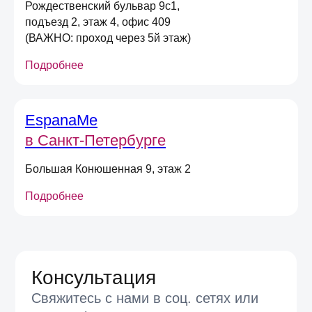
Рождественский бульвар 9с1,
*не действует при оплате в магазине,
подъезд 2, этаж 4, офис 409
долями или сертификатом
(ВАЖНО: проход через 5й этаж)
Подробнее
Даю
согласие на получение
информационных и маркетинговых
рассылок
(вы можете в любой момент отписаться
от рассылок)
EspanaMe
Я согласен на обработку
персональных
в Санкт-Петербурге
данных
в соответствии
с
Условиями договора оферты
Большая Конюшенная 9, этаж 2
Отправить
Подробнее