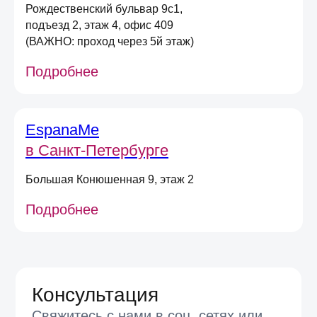
на первый онлайн заказ
*
Рождественский бульвар 9с1,
*не действует при оплате в магазине,
подъезд 2, этаж 4, офис 409
долями или сертификатом
(ВАЖНО: проход через 5й этаж)
Подробнее
Даю
согласие на получение
информационных и маркетинговых
рассылок
(вы можете в любой момент отписаться
от рассылок)
EspanaMe
Я согласен на обработку
персональных
в Санкт-Петербурге
данных
в соответствии
с
Условиями договора оферты
Большая Конюшенная 9, этаж 2
Отправить
Подробнее