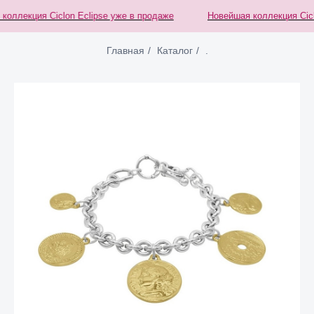
оллекция Ciclon Eclipse уже в продаже
Новейшая коллекция Ciclo
Главная
/
Каталог
/
.