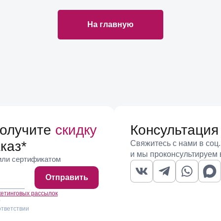
На главную
получите
скидку
Консультация
каз
*
Свяжитесь с нами в соц.
и мы проконсультируем 
 или сертификатом
Отправить
кетинговых рассылок
)
ответствии