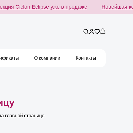
ция Ciclon Eclipse уже в продаже
Новейшая кол
ификаты
О компании
Контакты
ицу
на главной странице.