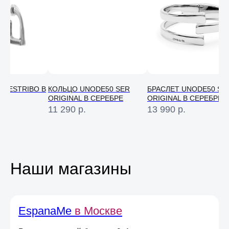
N ESTRIBO В
КОЛЬЦО UNODE50 SER
БРАСЛЕТ UNODE50 SE
ORIGINAL В СЕРЕБРЕ
ORIGINAL В СЕРЕБРЕ
11 290
р.
13 990
р.
Консультация
Свяжитесь с нами в соц. сетях или
по телефону и мы проконсультируем
вас по любому вопросу
Наши магазины
Оставьте свою почту
EspanaMe
в Москве
и получите
скидку 5%
на первый онлайн заказ
*