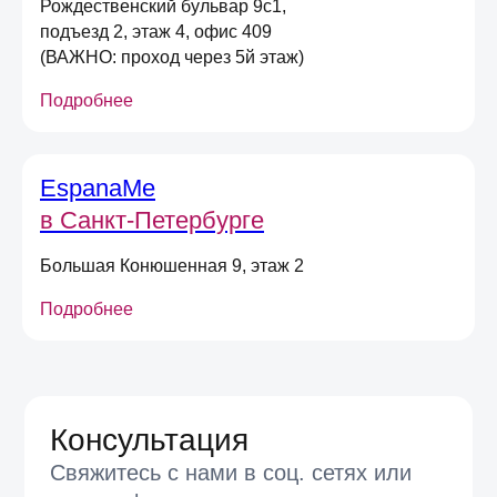
Рождественский бульвар 9с1,
*не действует при оплате в магазине,
подъезд 2, этаж 4, офис 409
долями или сертификатом
(ВАЖНО: проход через 5й этаж)
Подробнее
Даю
согласие на получение
информационных и маркетинговых
рассылок
(вы можете в любой момент отписаться
от рассылок)
EspanaMe
Я согласен на обработку
персональных
в Санкт-Петербурге
данных
в соответствии
с
Условиями договора оферты
Большая Конюшенная 9, этаж 2
Отправить
Подробнее