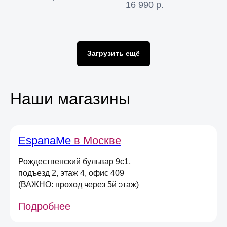
16 990
р.
Оставьте свою почту
и получите
скидку 5%
на первый онлайн заказ
*
Загрузить ещё
*не действует при оплате в магазине,
долями или сертификатом
Наши магазины
Даю
согласие на получение
информационных и маркетинговых
рассылок
(вы можете в любой момент отписаться
от рассылок)
EspanaMe
в Москве
Я согласен на обработку
персональных
данных
в соответствии
с
Условиями договора оферты
Рождественский бульвар 9с1,
подъезд 2, этаж 4, офис 409
(ВАЖНО: проход через 5й этаж)
Отправить
Подробнее