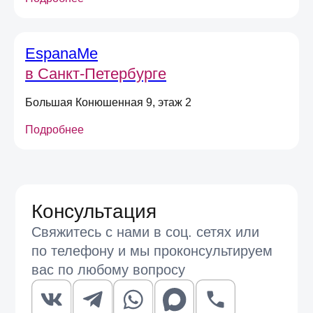
Даю
согласие на получение
информационных и маркетинговых
рассылок
EspanaMe
(вы можете в любой момент отписаться
от рассылок)
в Санкт-Петербурге
Я согласен на обработку
персональных
данных
в соответствии
с
Условиями договора оферты
Большая Конюшенная 9, этаж 2
Подробнее
Отправить