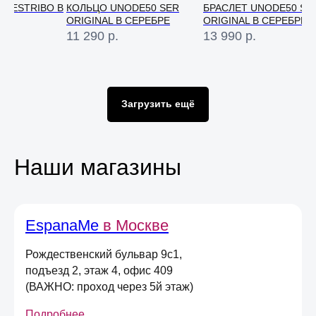
N ESTRIBO В
КОЛЬЦО UNODE50 SER
БРАСЛЕТ UNODE50 SE
ORIGINAL В СЕРЕБРЕ
ORIGINAL В СЕРЕБРЕ
11 290
р.
13 990
р.
Загрузить ещё
Консультация
Свяжитесь с нами в соц. сетях или
по телефону и мы проконсультируем
вас по любому вопросу
Наши магазины
EspanaMe
в Москве
Оставьте свою почту
и получите
скидку 5%
Рождественский бульвар 9с1,
на первый онлайн заказ
*
подъезд 2, этаж 4, офис 409
*не действует при оплате в магазине,
(ВАЖНО: проход через 5й этаж)
долями или сертификатом
Подробнее