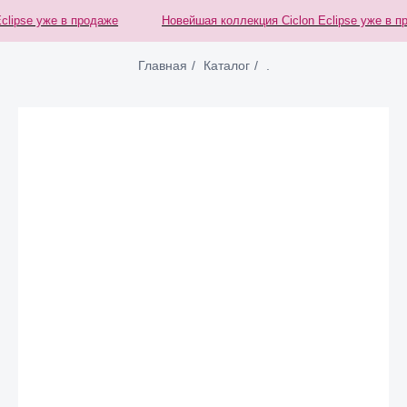
lipse уже в продаже
Новейшая коллекция Ciclon Eclipse уже в пр
Главная
/
Каталог
/
.