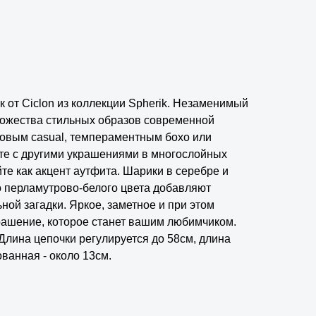
 от Ciclon из коллекции Spherik. Незаменимый
ножества стильных образов современной
зовым casual, темпераментным бохо или
йте с другими украшениями в многослойных
те как акцент аутфита. Шарики в серебре и
о перламутрово-белого цвета добавляют
ной загадки. Яркое, заметное и при этом
рашение, которое станет вашим любимчиком.
Длина цепочки регулируется до 58см, длина
ванная - около 13см.