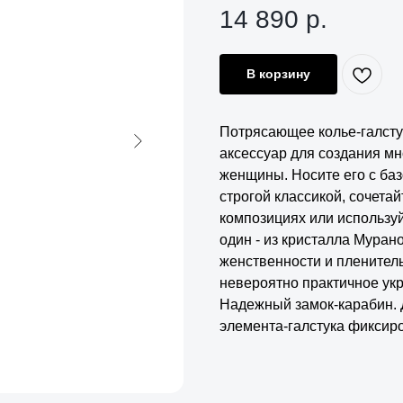
14 890
р.
В корзину
Потрясающее колье-галстук
аксессуар для создания м
женщины. Носите его с ба
строгой классикой, сочета
композициях или используй
один - из кристалла Муран
женственности и пленитель
невероятно практичное ук
Надежный замок-карабин. 
элемента-галстука фиксиро