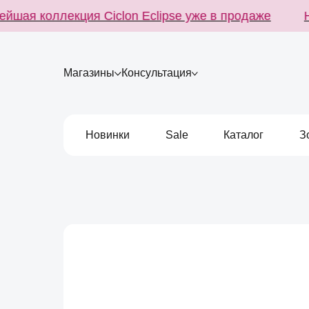
шая коллекция Ciclon Eclipse уже в продаже
Но
Магазины
Консультация
Новинки
Sale
Каталог
З