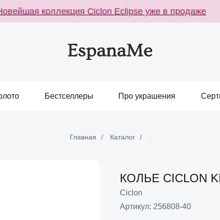
вейшая коллекция Ciclon Eclipse уже в продаже
олото
Бестселлеры
Про украшения
Серт
Главная
/
Каталог
/
.
КОЛЬЕ CICLON 
Ciclon
Артикул:
256808-40