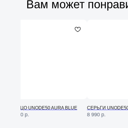
Вам может понрав
КОЛЬЦО UNODE50 AURA BLUE
СЕРЬГИ UNODE50
11 490
р.
8 990
р.