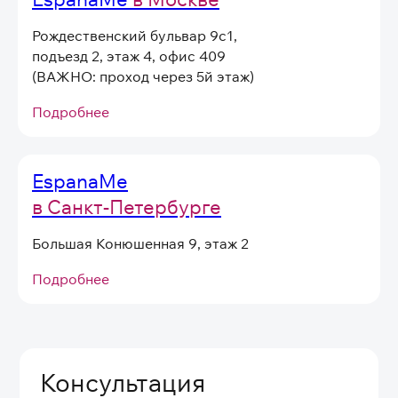
Даю
согласие на получение
информационных и маркетинговых
Рождественский бульвар 9с1,
рассылок
(вы можете в любой момент отписаться
подъезд 2, этаж 4, офис 409
от рассылок)
(ВАЖНО: проход через 5й этаж)
Я согласен на обработку
персональных
данных
в соответствии
Подробнее
с
Условиями договора оферты
Отправить
EspanaMe
в Санкт-Петербурге
Большая Конюшенная 9, этаж 2
Подробнее