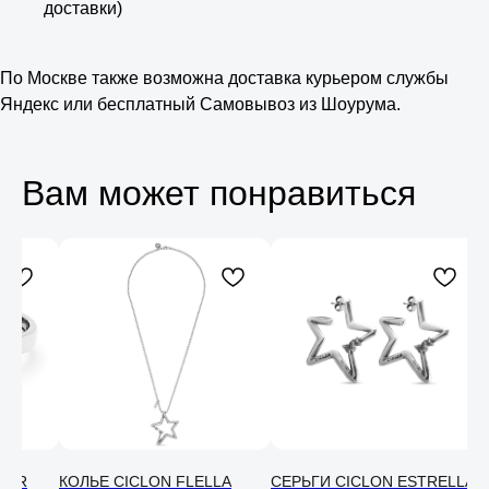
доставки)
По Москве также возможна доставка курьером службы
Яндекс или бесплатный Самовывоз из Шоурума.
Вам может понравиться
Консультация
Свяжитесь с нами в соц. сетях или
по телефону и мы проконсультируем
вас по любому вопросу
SER
КОЛЬЕ CICLON FLELLA
СЕРЬГИ CICLON ESTRELLA