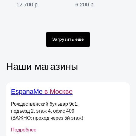
Е
12 700
р.
6 200
р.
Оставьте свою почту
и получите
скидку 5%
на первый онлайн заказ
*
Загрузить ещё
*не действует при оплате в магазине,
долями или сертификатом
Наши магазины
Даю
согласие на получение
информационных и маркетинговых
рассылок
(вы можете в любой момент отписаться
от рассылок)
Я согласен на обработку
персональных
EspanaMe
в Москве
данных
в соответствии
с
Условиями договора оферты
Рождественский бульвар 9с1,
подъезд 2, этаж 4, офис 409
Отправить
(ВАЖНО: проход через 5й этаж)
Подробнее