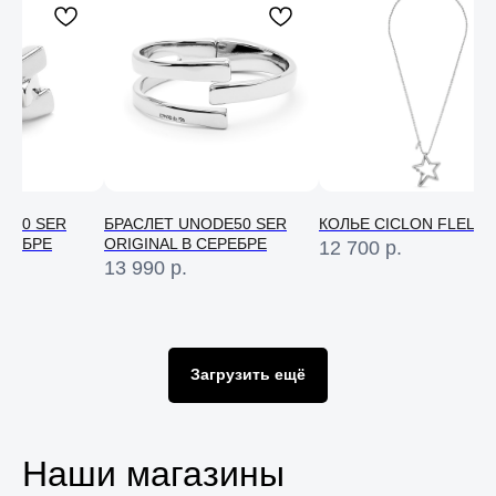
E50 SER
БРАСЛЕТ UNODE50 SER
КОЛЬЕ CICLON FLELLA
ЕРЕБРЕ
ORIGINAL В СЕРЕБРЕ
12 700
р.
13 990
р.
Консультация
Свяжитесь с нами в соц. сетях или
по телефону и мы проконсультируем
Загрузить ещё
вас по любому вопросу
Наши магазины