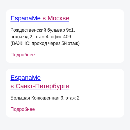
Оставьте свою почту
и получите
скидку 5%
EspanaMe
в Москве
на первый онлайн заказ
*
*не действует при оплате в магазине,
долями или сертификатом
Рождественский бульвар 9с1,
подъезд 2, этаж 4, офис 409
(ВАЖНО: проход через 5й этаж)
Даю
согласие на получение
информационных и маркетинговых
Подробнее
рассылок
(вы можете в любой момент отписаться
от рассылок)
Я согласен на обработку
персональных
EspanaMe
данных
в соответствии
с
Условиями договора оферты
в Санкт-Петербурге
Большая Конюшенная 9, этаж 2
Отправить
Подробнее