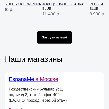
ЛЬЕ-ЦЕПЬ CICLON PURA
КОЛЬЦО UNODE50 AURA
СЕРЬГИ UN
BLUE
BLUE
 990
р.
11 490
р.
8 990
р.
Оставьте свою почту
и получите
скидку 5%
на первый онлайн заказ
*
*не действует при оплате в магазине,
Загрузить ещё
долями или сертификатом
Даю
согласие на получение
Наши магазины
информационных и маркетинговых
рассылок
(вы можете в любой момент отписаться
от рассылок)
Я согласен на обработку
персональных
EspanaMe
в Москве
данных
в соответствии
с
Условиями договора оферты
Рождественский бульвар 9с1,
подъезд 2, этаж 4, офис 409
Отправить
(ВАЖНО: проход через 5й этаж)