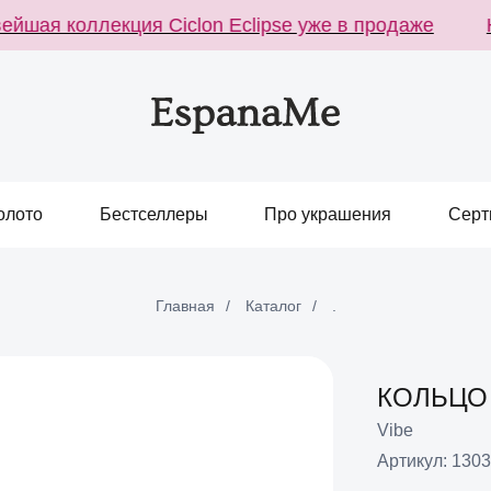
шая коллекция Ciclon Eclipse уже в продаже
Но
олото
Бестселлеры
Про украшения
Серт
Главная
/
Каталог
/
.
КОЛЬЦО 
Vibe
Артикул:
1303