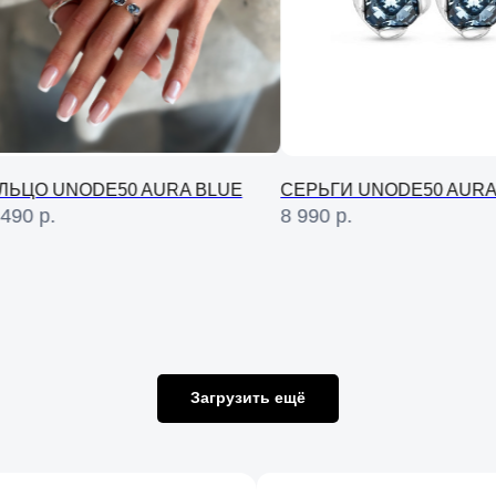
50 AURA BLUE
СЕРЬГИ UNODE50 AURA BLUE
К
8 990
р.
1
Загрузить ещё