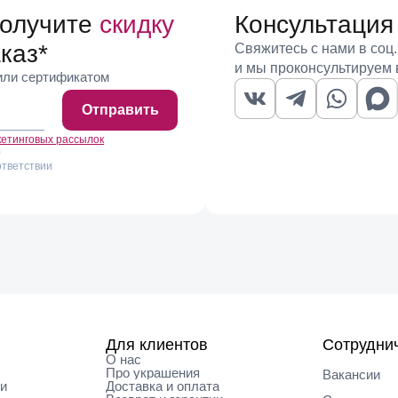
получите
скидку
Консультация
каз
*
Свяжитесь с нами в соц.
и мы проконсультируем 
 или сертификатом
Отправить
кетинговых рассылок
)
ответствии
Для клиентов
Сотрудни
О нас
Про украшения
Вакансии
ки
Доставка и оплата