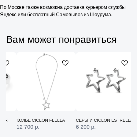
По Москве также возможна доставка курьером службы
Яндекс или бесплатный Самовывоз из Шоурума.
Вам может понравиться
Консультация
Свяжитесь с нами в соц. сетях или
по телефону и мы проконсультируем
вас по любому вопросу
SER
КОЛЬЕ CICLON FLELLA
СЕРЬГИ CICLON ESTRELLA
Е
12 700
р.
6 200
р.