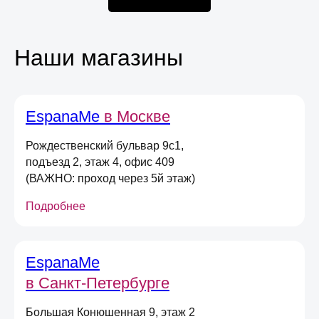
Наши магазины
Оставьте свою почту
и получите
скидку 5%
на первый онлайн заказ
*
EspanaMe
в Москве
*не действует при оплате в магазине,
долями или сертификатом
Рождественский бульвар 9с1,
подъезд 2, этаж 4, офис 409
Даю
согласие на получение
(ВАЖНО: проход через 5й этаж)
информационных и маркетинговых
рассылок
(вы можете в любой момент отписаться
Подробнее
от рассылок)
Я согласен на обработку
персональных
данных
в соответствии
с
Условиями договора оферты
EspanaMe
в Санкт-Петербурге
Отправить
Большая Конюшенная 9, этаж 2