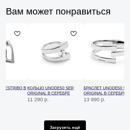
Вам может понравиться
N ESTRIBO В
КОЛЬЦО UNODE50 SER
БРАСЛЕТ UNODE50 SE
ORIGINAL В СЕРЕБРЕ
ORIGINAL В СЕРЕБРЕ
11 290
р.
13 990
р.
Консультация
Свяжитесь с нами в соц. сетях или
по телефону и мы проконсультируем
вас по любому вопросу
Загрузить ещё