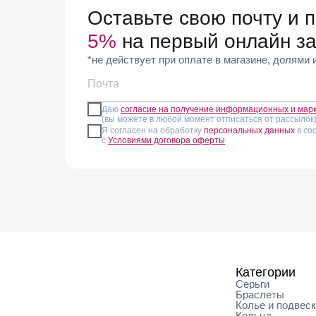
Оставьте свою почту и 
5%
на первый онлайн за
*не действует при оплате в магазине, долями
Даю
согласие на получение информационных и мар
(вы можете в любой момент отписаться от рассылок
Я согласен на обработку
персональных данных
в со
с
Условиями договора оферты
Категории
Серьги
Браслеты
Колье и подвес
Кольца