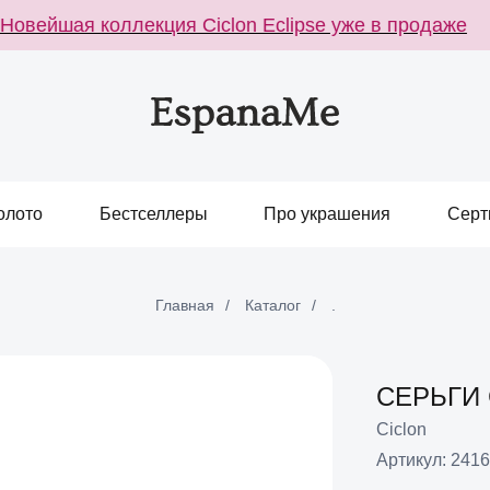
вейшая коллекция Ciclon Eclipse уже в продаже
олото
Бестселлеры
Про украшения
Серт
Главная
/
Каталог
/
.
СЕРЬГИ
Ciclon
Артикул:
2416