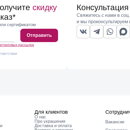
получите
скидку
Консультация
каз
*
Свяжитесь с нами в соц.
и мы проконсультируем 
 или сертификатом
Отправить
кетинговых рассылок
)
ответствии
Для клиентов
Сотрудни
О нас
Про украшения
Вакансии
ки
Доставка и оплата
Возврат и гарантии