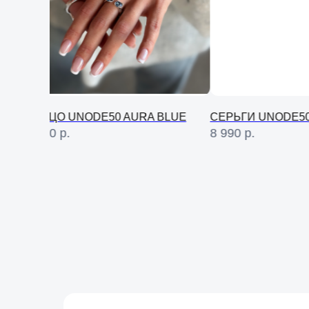
КОЛЬЦО UNODE50 AURA BLUE
СЕРЬГИ UNODE50
11 490
р.
8 990
р.