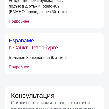
Рождественский бульвар 9с1,
(вы можете в любой момент отписаться
от рассылок)
подъезд 2, этаж 4, офис 409
(ВАЖНО: проход через 5й этаж)
Я согласен на обработку
персональных
данных
в соответствии
с
Условиями договора оферты
Подробнее
Отправить
EspanaMe
в Санкт-Петербурге
Большая Конюшенная 9, этаж 2
Подробнее