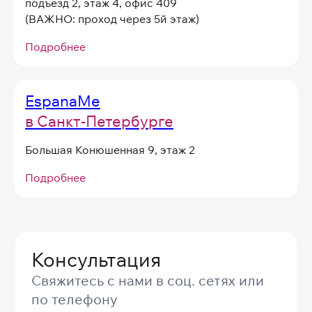
подъезд 2, этаж 4, офис 409
(вы можете в любой момент отписаться
(ВАЖНО: проход через 5й этаж)
от рассылок)
Я согласен на обработку
персональных
Подробнее
данных
в соответствии
с
Условиями договора оферты
EspanaMe
Отправить
в Санкт-Петербурге
Большая Конюшенная 9, этаж 2
Подробнее