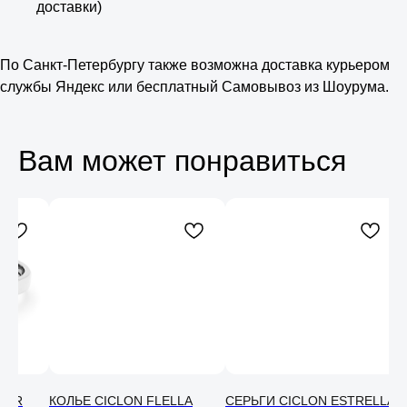
доставки)
По Санкт-Петербургу также возможна доставка курьером
службы Яндекс или бесплатный Самовывоз из Шоурума.
Вам может понравиться
Консультация
Свяжитесь с нами в соц. сетях или
по телефону и мы проконсультируем
вас по любому вопросу
SER
КОЛЬЕ CICLON FLELLA
СЕРЬГИ CICLON ESTRELLA