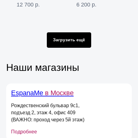
Е
12 700
р.
6 200
р.
Оставьте свою почту
и получите
скидку 5%
на первый онлайн заказ
*
Загрузить ещё
*не действует при оплате в магазине,
долями или сертификатом
Наши магазины
Даю
согласие на получение
информационных и маркетинговых
рассылок
(вы можете в любой момент отписаться
от рассылок)
Я согласен на обработку
персональных
EspanaMe
в Москве
данных
в соответствии
с
Условиями договора оферты
Рождественский бульвар 9с1,
подъезд 2, этаж 4, офис 409
Отправить
(ВАЖНО: проход через 5й этаж)
Подробнее