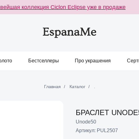
йшая коллекция Ciclon Eclipse уже в продаже
Н
олото
Бестселлеры
Про украшения
Серт
Главная
/
Каталог
/
.
БРАСЛЕТ UNODE5
Unode50
Артикул:
PUL2507