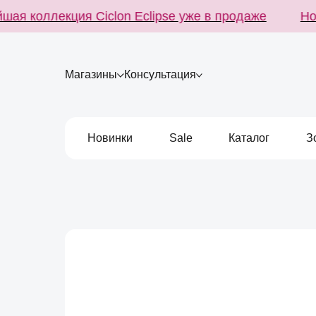
я коллекция Ciclon Eclipse уже в продаже
Нове
Магазины
Консультация
Новинки
Sale
Каталог
З