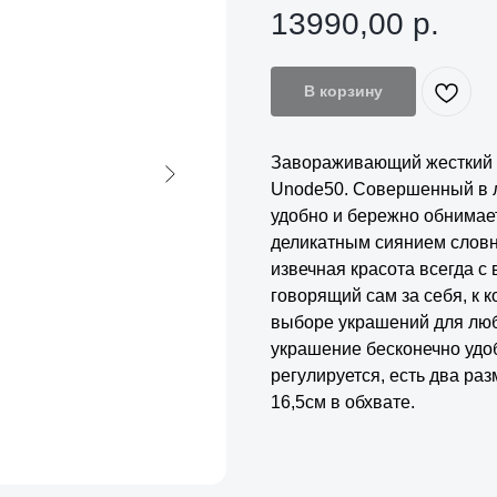
13990,00
р.
В корзину
Завораживающий жесткий б
Unode50. Совершенный в л
удобно и бережно обнимает 
деликатным сиянием словн
извечная красота всегда с
говорящий сам за себя, к к
выборе украшений для люб
украшение бесконечно удоб
регулируется, есть два раз
16,5см в обхвате.