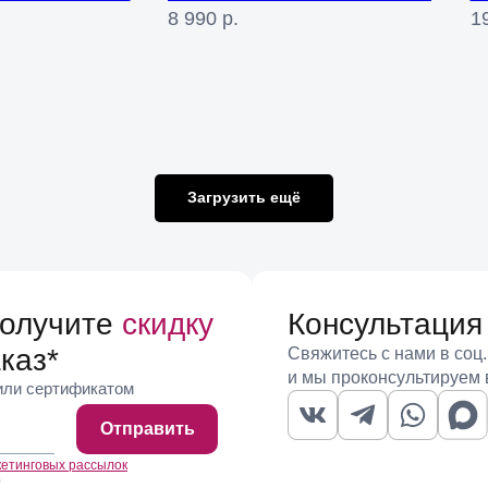
8 990
р.
1
Загрузить ещё
получите
скидку
Консультация
каз
*
Свяжитесь с нами в соц.
и мы проконсультируем 
 или сертификатом
Отправить
кетинговых рассылок
)