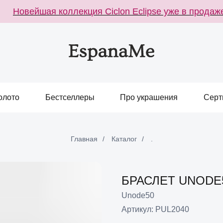
Новейшая коллекция Ciclon Eclipse уже в продаже
олото
Бестселлеры
Про украшения
Серт
Главная
/
Каталог
/
.
БРАСЛЕТ UNODE
Unode50
Артикул:
PUL2040