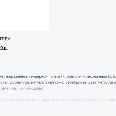
TREA
90
р.
нет выраженной гендерной привязки: брелоки и лаконичный брасл
ская фурнитура, натуральная кожа, серебряный цвет металла и
у мужчины, и у женщины.
clado построен вокруг подвески в форме якоря длиной около пя
ран из множества гладких шнуров натуральной кожи темно-корич
 на ключах, и на ремешке сумки. Hipster сделан со вставкой из 