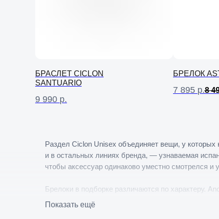
БРАСЛЕТ CICLON
БРЕЛОК AS
SANTUARIO
7 895
р.
8 4
9 990
р.
Раздел Ciclon Unisex объединяет вещи, у которых 
и в остальных линиях бренда, — узнаваемая испан
чтобы аксессуар одинаково уместно смотрелся и 
Брелоки в подборке различаются по характеру. An
устойчивой для испанского побережья. Astrea соб
Показать ещё
и крупной центральной сферой; такой обвес носят и