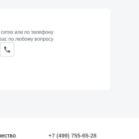
иметра, длина у него не регулируется.
одвесок. Цены находятся в диапазоне от 5673 до
и подходит человеку, у которого уже есть
 сетях или по телефону
вас по любому вопросу
композициях с тонкими цепочками и моделями на
браслетами на кожаном основании, а серебряные
авить украшение, не меняя привычный стиль.
т-Петербурге консультанты подскажут, какая
чество
+7 (499) 755-65-28