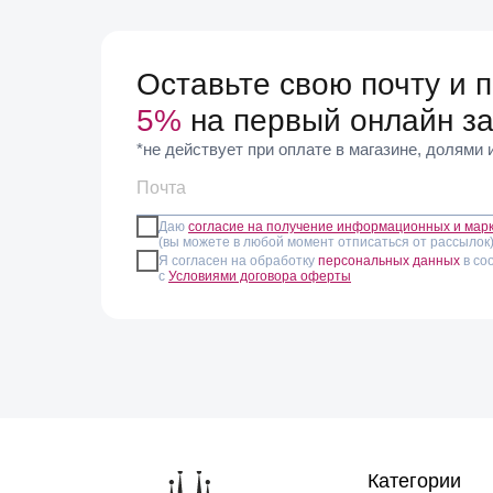
выглядит более сдержанно. Браслет Santuario вып
Все позиции идут в серебряном цвете и без встав
Оставьте свою почту и 
9990 рублей, что делает раздел удобной точкой пои
привычные украшения.
5%
на первый онлайн за
*не действует при оплате в магазине, долями
Сочетаются эти вещи с остальным ассортиментом 
коже того же оттенка металла. Брелоки поддержив
шарики — с коллекциями, построенными вокруг сфе
Даю
согласие на получение информационных и мар
(вы можете в любой момент отписаться от рассылок
Оценить вес брелока, плотность кожи и длину под
Я согласен на обработку
персональных данных
в со
с
Условиями договора оферты
модель лучше подойдет под конкретный запрос.
Категории