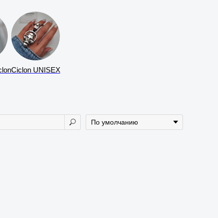
lon
Ciclon UNISEX