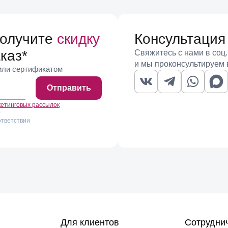
олнен на жестком металлическом шнуре с крестом около 3,5 сант
ок — акцент сделан на фактуре кожи, объеме металла и форме п
получите
скидку
Консультация
ска подарка: аксессуар такого типа не требует знания размера 
каз
*
Свяжитесь с нами в соц.
и мы проконсультируем 
 или сертификатом
напрямую. Браслет Santuario хорошо работает в многослойных 
ают образ на уровне деталей: кожаный обвес перекликается с 
Отправить
р. Для мужского гардероба это один из немногих способов доб
кетинговых рассылок
)
весок удобнее вживую — в магазинах EspanaMe в Москве и Санк
ответствии
Для клиентов
Сотрудни