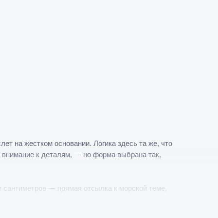
ет на жестком основании. Логика здесь та же, что
 внимание к деталям, — но форма выбрана так,
ти сантиметров — прямая отсылка к морской теме,
невого оттенка с подвесками-шариками в серебре
кожи того же глубокого коричневого тона и