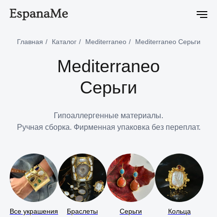
лекция Ciclon Eclipse уже в продаже
Новейшая коллекция Ciclon
Главная
/
Каталог
/
Mediterraneo
/
Mediterraneo Серьги
Mediterraneo
Серьги
Гипоаллергенные материалы.
Ручная сборка. Фирменная упаковка без переплат.
Все украшения
Браслеты
Серьги
Кольца