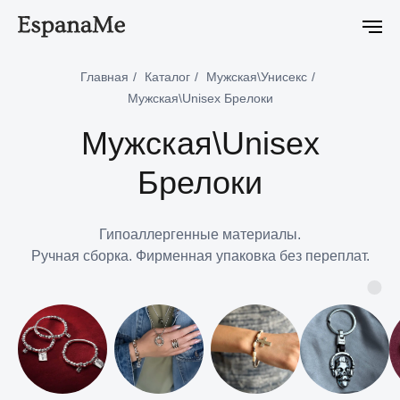
-5% на первый онлайн заказ
-5% на первый онлайн заказ
-
Главная
/
Каталог
/
Мужская\Унисекс
/
Мужская\Unisex Брелоки
Мужская\Unisex
Брелоки
Гипоаллергенные материалы.
Ручная сборка. Фирменная упаковка без переплат.