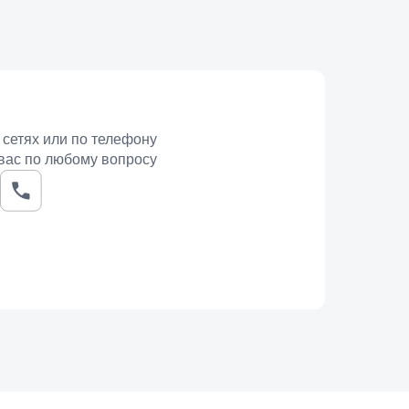
аши украшения позволяют мужчине выглядеть
рге, где наши специалисты помогут выбрать
 сетях или по телефону
вас по любому вопросу