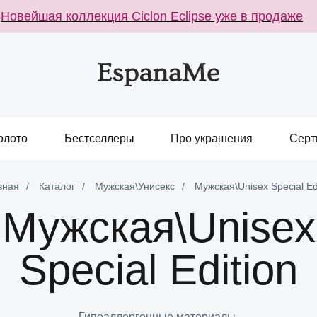
овейшая коллекция Ciclon Eclipse уже в продаже
олото
Бестселлеры
Про украшения
Серт
вная
/
Каталог
/
Мужская\Унисекс
/
Мужская\Unisex Special Ed
Мужская\Unisex
Special Edition
Гипоаллергенные материалы.