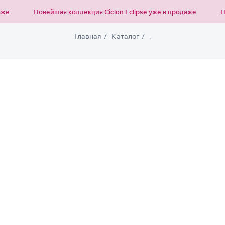
е
Новейшая коллекция Ciclon Eclipse уже в продаже
Нов
Главная
/
Каталог
/
.