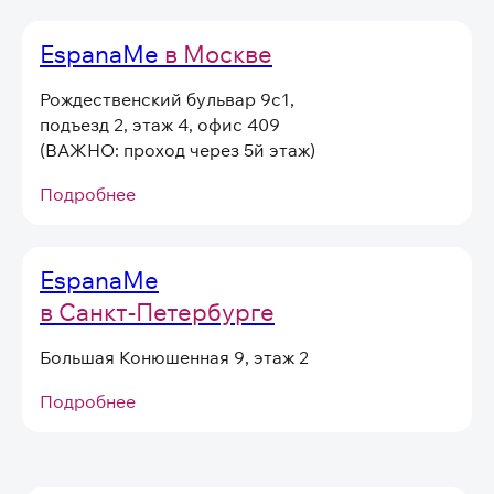
EspanaMe
в Москве
Даю
согласие на получение
информационных и маркетинговых
рассылок
Рождественский бульвар 9с1,
(вы можете в любой момент отписаться
от рассылок)
подъезд 2, этаж 4, офис 409
Я согласен на обработку
персональных
(ВАЖНО: проход через 5й этаж)
данных
в соответствии
с
Условиями договора оферты
Подробнее
Отправить
EspanaMe
в Санкт-Петербурге
Большая Конюшенная 9, этаж 2
Подробнее