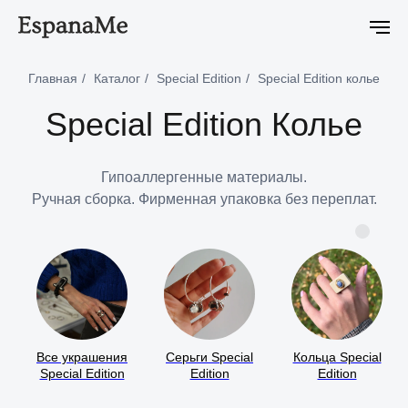
родаже
Новейшая коллекция Ciclon Eclipse уже в продаже
Н
Главная
/
Каталог
/
Special Edition
/
Special Edition колье
Special Edition Колье
Гипоаллергенные материалы.
Ручная сборка. Фирменная упаковка без переплат.
Все украшения
Серьги Special
Кольца Special
Special Edition
Edition
Edition